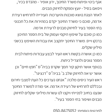
אגף בינוי ופיתוח משרד החינוך, ירון אופיר - מהנדס בכיר,
ויסאם בסיל - יועץ ומפקח לחיזוק מבנים.
לאחר הצגת נושא מוכנות והיערכות העירייה לתרחיש רעידת
אדמה, סוכם כי משרד החינוך יקדם במהירות את כל תכנוני
בתי הספר בעיר לחיזוק מבנים לרעידת אדמה.
כמו כן סוכם על שיפוץ היקפי ועמוק של בית הספר התיכון
ברנקו וייס. משרד החינוך יתקצב את עבודות השיפוץ בכשני
מיליון שקלים.
כמו כן אושרה בקשת ראש העיר לבצע עבודות פיתוח לבית
הספר גוונים ולהגדיל כיתות.
בנוסף אושר תיקון קיר תמך שקרס בביה"ס "חפץ חיים" וכן
אושר יציאה לחיזוק שלב ב' בביה"ס "דנציגר".
ראש העיר ניסים מלכה: "אנחנו נערכים כל העת למצבי חירום
ובכללם לתרחיש של רעידת אדמה. אני מודה למשרד החינוך
שנענו בחיוב לפנייתי ויקצו לנו עשרות מיליוני שקלים לחיזוק
מבנים ושיפור בתי הספר בעיר".
לפרטים נוספים: 050-8675052